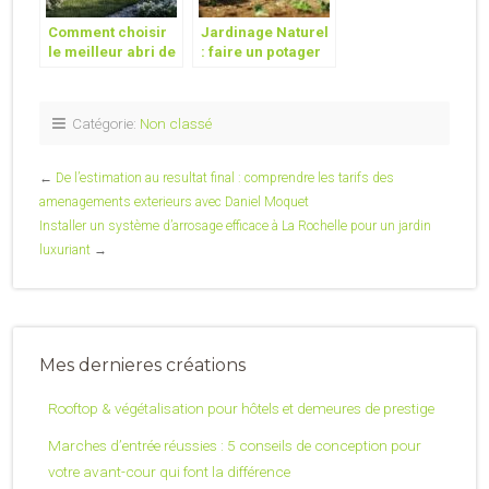
Comment choisir
Jardinage Naturel
le meilleur abri de
: faire un potager
jardin en bois
bio avec les
chez Castorama :
meilleurs légumes
accessoires et
de saison
Catégorie:
Non classé
finitions
recommandés
←
De l’estimation au resultat final : comprendre les tarifs des
amenagements exterieurs avec Daniel Moquet
Installer un système d’arrosage efficace à La Rochelle pour un jardin
luxuriant
→
Mes dernieres créations
Rooftop & végétalisation pour hôtels et demeures de prestige
Marches d’entrée réussies : 5 conseils de conception pour
votre avant-cour qui font la différence