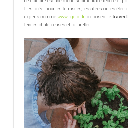
Le calcaire est une roche sédimentaire tendre et por
Il est idéal pour les terrasses, les allées ou les él
experts comme
www.ligerio.fr
proposent le
travert
teintes chaleureuses et naturelles.