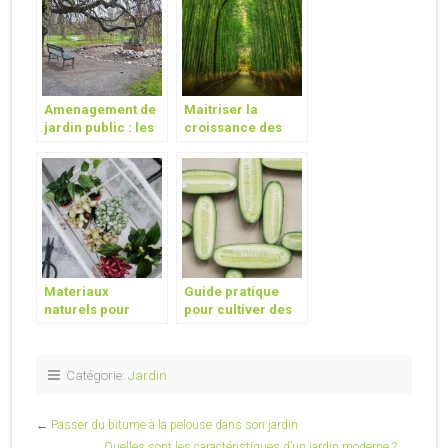
Amenagement de
Maitriser la
jardin public : les
croissance des
equipements a
bambous : astuces
prevoir !
pour limiter les
rhizomes
envahissants
Materiaux
Guide pratique
naturels pour
pour cultiver des
sublimer votre
concombres avec
espace exterieur
succes
Catégorie:
Jardin
←
Passer du bitume à la pelouse dans son jardin
Quelles sont les caractéristiques d’un jardin moderne ?
→