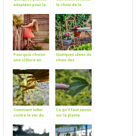
adaptées pour la
le choix de la
décoration
tondeuse à gazon
d’intérieur
pour son jardin ?
Pourquoi choisir
Quelques idees du
une clôture en
choix des
bois ?
materiels du
meuble de jardin
Comment lutter
Ce qu’il faut savoir
contre le ver du
sur la plante
poireau ?
Mimosa Pudica