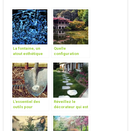
La fontaine, un
Quelle
atout esthétique
configuration
pour votre jardin
choisir pour votre
futur jardin?
L’essentiel des
Réveillez le
outils pour
décorateur qui est
commencer à
en vous et
jardiner
aménagez votre
jardin en toute
beauté !