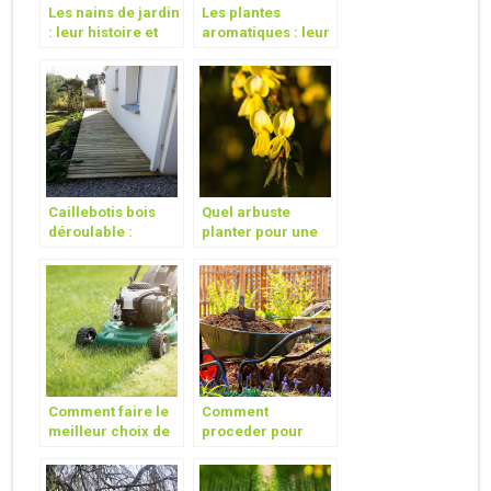
Les nains de jardin
Les plantes
: leur histoire et
aromatiques : leur
leur utilite
importance et
quelques astuces
pour les cultiver
Caillebotis bois
Quel arbuste
déroulable :
planter pour une
quelles utilités ?
couleur jaune
dans votre jardin?
Comment faire le
Comment
meilleur choix de
proceder pour
tondeuse a gazon
entretenir
du moment avec
efficacement son
un petit budget ?
potager ?