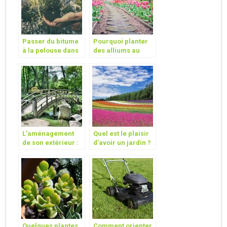
Passer du bitume
Pourquoi planter
à la pelouse dans
des alliums au
son jardin
jardin?
L’aménagement
Quel est le plaisir
de son extérieur :
d’avoir un jardin ?
Quel type de jardin
vous convient le
plus ?
Quelques plantes
Comment orienter