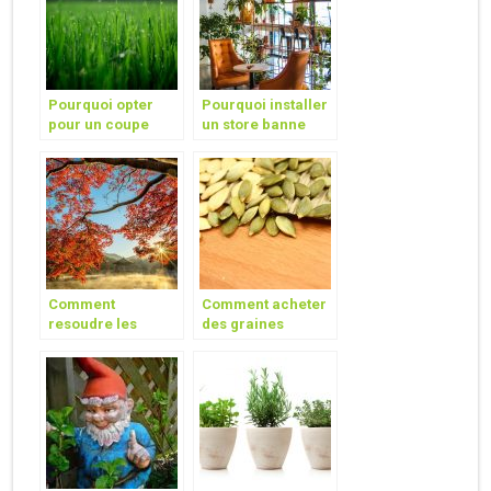
Pourquoi opter
Pourquoi installer
pour un coupe
un store banne
bordure a batterie
chez soi ?
sans fil ?
Comment
Comment acheter
resoudre les
des graines
problemes de
potageres en ligne
l’Erable du Japon ?
?