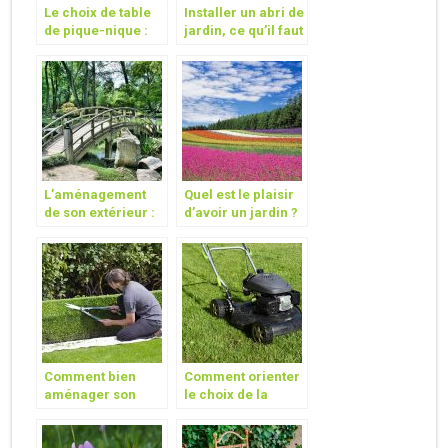
Le choix de table
Installer un abri de
de pique-nique :
jardin, ce qu’il faut
En bois ou en
savoir
aluminium ?
L’aménagement
Quel est le plaisir
de son extérieur :
d’avoir un jardin ?
Quel type de jardin
vous convient le
plus ?
Comment bien
Comment orienter
aménager son
le choix de la
jardin ?
tondeuse à gazon
pour son jardin ?