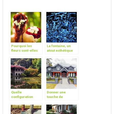
Pourquoi les
La fontaine, un
fleurs sont-elles
atout esthétique
importantes pour
pour votre jardin
une cérémonie de
mariage?
Quelle
Donner une
configuration
touche de
choisir pour votre
modernité à son
futur jardin?
extérieur