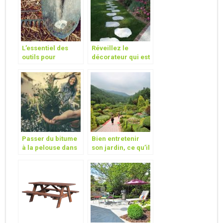
L’essentiel des
Réveillez le
outils pour
décorateur qui est
commencer à
en vous et
jardiner
aménagez votre
jardin en toute
beauté !
Passer du bitume
Bien entretenir
à la pelouse dans
son jardin, ce qu’il
son jardin
faut connaitre