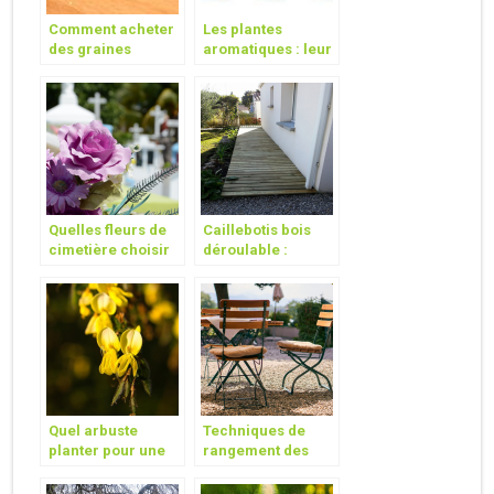
Comment acheter
Les plantes
des graines
aromatiques : leur
potageres en ligne
importance et
?
quelques astuces
pour les cultiver
Quelles fleurs de
Caillebotis bois
cimetière choisir
déroulable :
en hiver ?
quelles utilités ?
Quel arbuste
Techniques de
planter pour une
rangement des
couleur jaune
coussins du jardin
dans votre jardin?