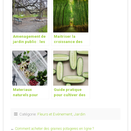
Amenagement de
Maitriser la
jardin public : les
croissance des
equipements a
bambous : astuces
prevoir !
pour limiter les
rhizomes
envahissants
Materiaux
Guide pratique
naturels pour
pour cultiver des
sublimer votre
concombres avec
espace exterieur
succes
Catégorie:
Fleurs et Evénement
,
Jardin
←
Comment acheter des graines potageres en ligne ?