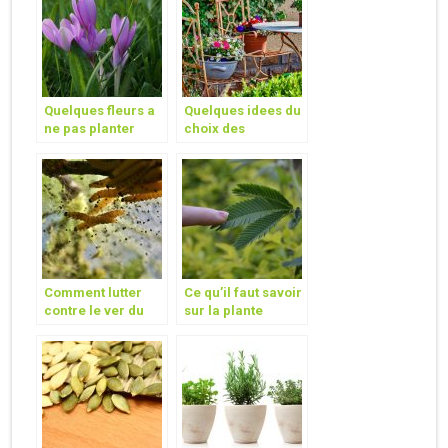
Quelques fleurs a
Quelques idees du
ne pas planter
choix des
dans votre jardin !
materiels du
meuble de jardin
Comment lutter
Ce qu’il faut savoir
contre le ver du
sur la plante
poireau ?
Mimosa Pudica