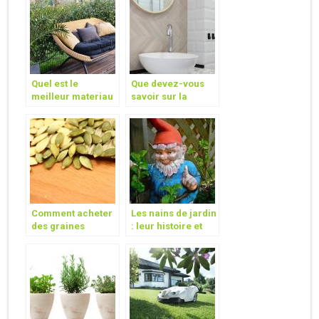
Quel est le
Que devez-vous
meilleur materiau
savoir sur la
pour un salon de
pompe
jardin ?
surpresseur d’eau
domestique ?
Comment acheter
Les nains de jardin
des graines
: leur histoire et
potageres en ligne
leur utilite
?