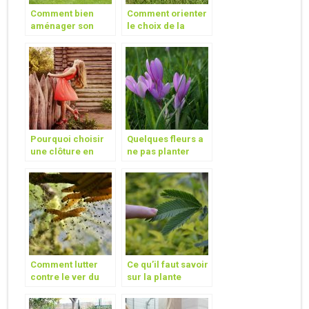
Comment bien
Comment orienter
aménager son
le choix de la
jardin ?
tondeuse à gazon
pour son jardin ?
Pourquoi choisir
Quelques fleurs a
une clôture en
ne pas planter
bois ?
dans votre jardin !
Comment lutter
Ce qu’il faut savoir
contre le ver du
sur la plante
poireau ?
Mimosa Pudica