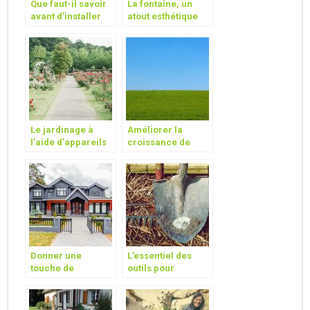
Que faut-il savoir
La fontaine, un
avant d’installer
atout esthétique
votre clôture de
pour votre jardin
jardin ?
Le jardinage à
Améliorer la
l’aide d’appareils
croissance de
électriques
votre pelouse
grâce à l’action du
scarificateur
électrique
Donner une
L’essentiel des
touche de
outils pour
modernité à son
commencer à
extérieur
jardiner