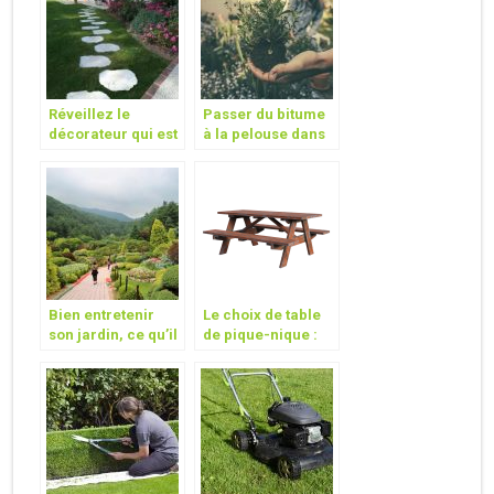
Réveillez le
Passer du bitume
décorateur qui est
à la pelouse dans
en vous et
son jardin
aménagez votre
jardin en toute
beauté !
Bien entretenir
Le choix de table
son jardin, ce qu’il
de pique-nique :
faut connaitre
En bois ou en
aluminium ?