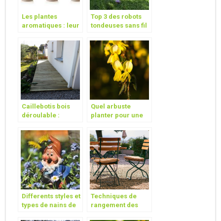
Les plantes
Top 3 des robots
aromatiques : leur
tondeuses sans fil
importance et
quelques astuces
pour les cultiver
Caillebotis bois
Quel arbuste
déroulable :
planter pour une
quelles utilités ?
couleur jaune
dans votre jardin?
Differents styles et
Techniques de
types de nains de
rangement des
jardins et leur
coussins du jardin