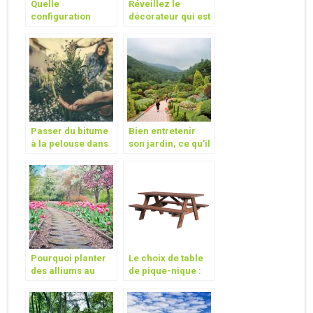
Quelle
Réveillez le
configuration
décorateur qui est
choisir pour votre
en vous et
futur jardin?
aménagez votre
jardin en toute
beauté !
Passer du bitume
Bien entretenir
à la pelouse dans
son jardin, ce qu’il
son jardin
faut connaitre
Pourquoi planter
Le choix de table
des alliums au
de pique-nique :
jardin?
En bois ou en
aluminium ?