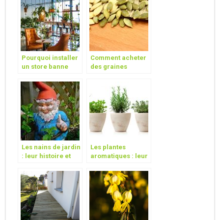
Pourquoi installer
Comment acheter
un store banne
des graines
chez soi ?
potageres en ligne
?
Les nains de jardin
Les plantes
: leur histoire et
aromatiques : leur
leur utilite
importance et
quelques astuces
pour les cultiver