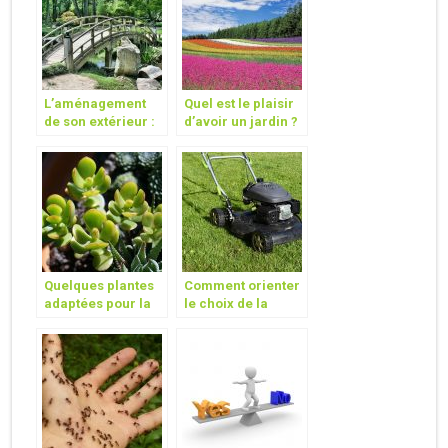
L’aménagement
Quel est le plaisir
de son extérieur :
d’avoir un jardin ?
Quel type de jardin
vous convient le
plus ?
Quelques plantes
Comment orienter
adaptées pour la
le choix de la
décoration
tondeuse à gazon
d’intérieur
pour son jardin ?