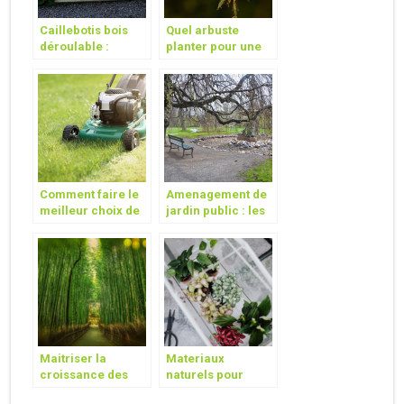
Caillebotis bois
Quel arbuste
déroulable :
planter pour une
quelles utilités ?
couleur jaune
dans votre jardin?
Comment faire le
Amenagement de
meilleur choix de
jardin public : les
tondeuse a gazon
equipements a
du moment avec
prevoir !
un petit budget ?
Maitriser la
Materiaux
croissance des
naturels pour
bambous : astuces
sublimer votre