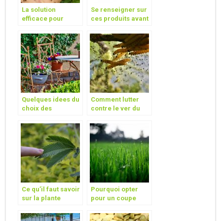
La solution
Se renseigner sur
efficace pour
ces produits avant
lutter contre les
d’acheter
fourmis
Quelques idees du
Comment lutter
choix des
contre le ver du
materiels du
poireau ?
meuble de jardin
Ce qu’il faut savoir
Pourquoi opter
sur la plante
pour un coupe
Mimosa Pudica
bordure a batterie
sans fil ?